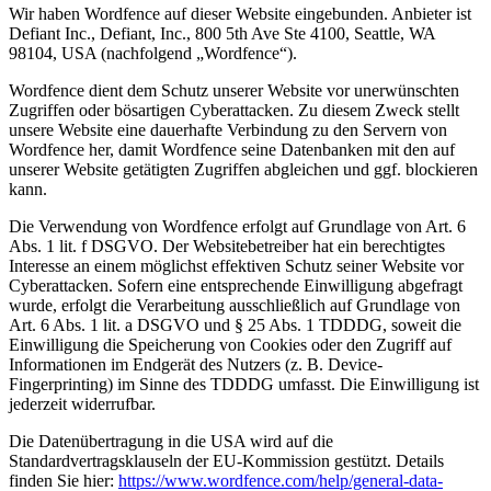
Wir haben Wordfence auf dieser Website eingebunden. Anbieter ist
Defiant Inc., Defiant, Inc., 800 5th Ave Ste 4100, Seattle, WA
98104, USA (nachfolgend „Wordfence“).
Wordfence dient dem Schutz unserer Website vor unerwünschten
Zugriffen oder bösartigen Cyberattacken. Zu diesem Zweck stellt
unsere Website eine dauerhafte Verbindung zu den Servern von
Wordfence her, damit Wordfence seine Datenbanken mit den auf
unserer Website getätigten Zugriffen abgleichen und ggf. blockieren
kann.
Die Verwendung von Wordfence erfolgt auf Grundlage von Art. 6
Abs. 1 lit. f DSGVO. Der Websitebetreiber hat ein berechtigtes
Interesse an einem möglichst effektiven Schutz seiner Website vor
Cyberattacken. Sofern eine entsprechende Einwilligung abgefragt
wurde, erfolgt die Verarbeitung ausschließlich auf Grundlage von
Art. 6 Abs. 1 lit. a DSGVO und § 25 Abs. 1 TDDDG, soweit die
Einwilligung die Speicherung von Cookies oder den Zugriff auf
Informationen im Endgerät des Nutzers (z. B. Device-
Fingerprinting) im Sinne des TDDDG umfasst. Die Einwilligung ist
jederzeit widerrufbar.
Die Datenübertragung in die USA wird auf die
Standardvertragsklauseln der EU-Kommission gestützt. Details
finden Sie hier:
https://www.wordfence.com/help/general-data-