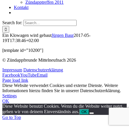
Zündapptreffen 2011
Kontakt
Search for:
Ein Klowagen wird gebaut
Jürgen Baur
2017-05-
19T17:38:46+02:00
[template id=”10200″]
© Zündappfreunde Mittelneufnach
2026
Impressum
Datenschutzerklärung
Facebook
YouTube
Email
Page load link
Diese Website verwendet Cookies und externe Dienste. Weitere
Informationen hierzu finden Sie in unserer Datenschutzerklärung.
Settings
OK
Diese Website benutzt Cookies. Wenn du die Website weiter nutzt,
gehen wir von deinem Einverständnis aus.
OK
Go to Top