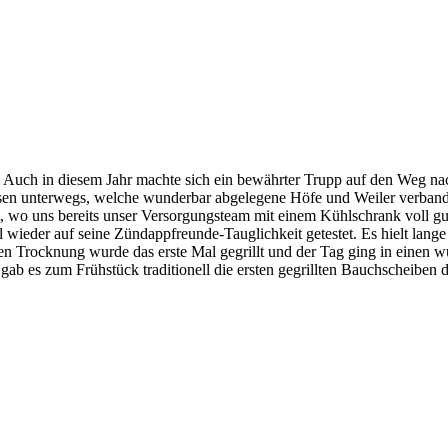
! Auch in diesem Jahr machte sich ein bewährter Trupp auf den Weg nac
ssen unterwegs, welche wunderbar abgelegene Höfe und Weiler verband
o uns bereits unser Versorgungsteam mit einem Kühlschrank voll gut g
ieder auf seine Zündappfreunde-Tauglichkeit getestet. Es hielt lange 
n Trocknung wurde das erste Mal gegrillt und der Tag ging in einen
b es zum Frühstück traditionell die ersten gegrillten Bauchscheiben d