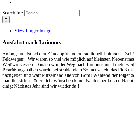
Search for:
View Larger Image
Ausfahrt nach Luimoos
Anfang Juni ist bei den Zündappfreunden traditionell Luimoos – Zeit
Feldwegen”. Wir waren so viel wie möglich auf kleinsten Nebenstra
Weißwurstessen. Danach war der Weg nach Luimoos nicht mehr weit, w
Begrüßungshalben wurde bei strahlendem Sonnenschein das Floß mal w
nachgeben und warf kurzerhand alle von Bord! Während der folgende
man ihn sich schöner nicht wünschen kann. Nach einer kurzen Nacht ga
einig: Nächstes Jahr sind wir wieder da!!!