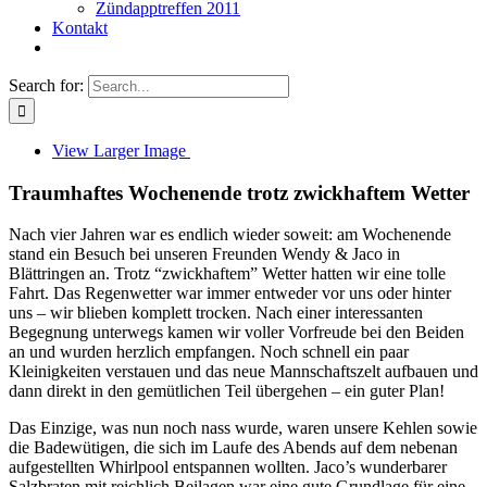
Zündapptreffen 2011
Kontakt
Search for:
View Larger Image
Traumhaftes Wochenende trotz zwickhaftem Wetter
Nach vier Jahren war es endlich wieder soweit: am Wochenende
stand ein Besuch bei unseren Freunden Wendy & Jaco in
Blättringen an. Trotz “zwickhaftem” Wetter hatten wir eine tolle
Fahrt. Das Regenwetter war immer entweder vor uns oder hinter
uns – wir blieben komplett trocken. Nach einer interessanten
Begegnung unterwegs kamen wir voller Vorfreude bei den Beiden
an und wurden herzlich empfangen. Noch schnell ein paar
Kleinigkeiten verstauen und das neue Mannschaftszelt aufbauen und
dann direkt in den gemütlichen Teil übergehen – ein guter Plan!
Das Einzige, was nun noch nass wurde, waren unsere Kehlen sowie
die Badewütigen, die sich im Laufe des Abends auf dem nebenan
aufgestellten Whirlpool entspannen wollten. Jaco’s wunderbarer
Salzbraten mit reichlich Beilagen war eine gute Grundlage für eine