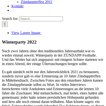
Zündapptreffen 2011
Kontakt
Search for:
View Larger Image
Winterparty 2022
Nach zwei Jahren ohne den traditionellen Jahresauftakt war es
wieder einmal soweit: Winterparty in der ZÜNDAPP-Festhalle.
Und das Wetter hat sich angepasst: mit einigem Schnee starteten wir
in einen Abend, der einige Überraschungen bergen sollte.
Es gab nämlich nicht nur den Jahresrückblick 2021 zu bestaunen,
sondern zuvor gab es eine Erinnerung an 10 Jahre Zündapptreffen
in Mittelneufnach. Zwischen Fotos aus den einzelnen Jahren kamen
die Zündappfreunde selbst zu Wort. In vielen Interviews
bereicherten viele Anekdoten und Erinnerungen an die letzten 10
Jahre die Zuschauer. Mal melancholisch, mal heiter, eines hatten alle
gemeinsam: jeder hatte seinen persönlichen Höhepunkt gefunden
und liess alle noch einmal daran teilhaben. Man könnte sagen: ein
Stück Zeitgeschichte wurde lebendig! Das Schönste daran: an dieser